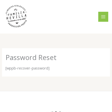
Ir
al
contenido
Password Reset
[wppb-recover-password]