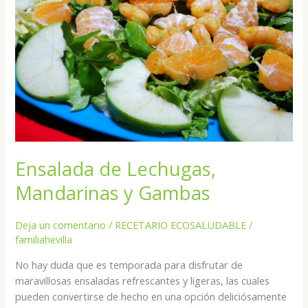
y
Gambas
Ensalada de Lechugas,
Mandarinas y Gambas
Deja un comentario
/
RECETARIO ECOSALUDABLE
/
familiahevilla
No hay duda que es temporada para disfrutar de
maravillosas ensaladas refrescantes y ligeras, las cuales
pueden convertirse de hecho en una opción deliciósamente