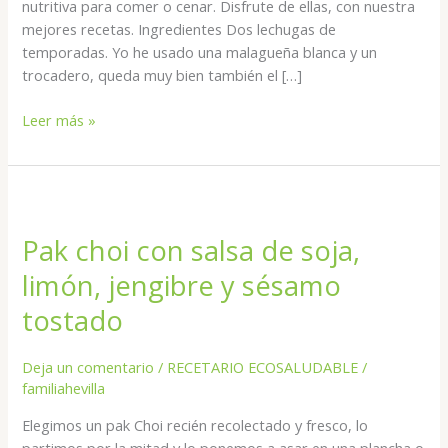
nutritiva para comer o cenar. Disfrute de ellas, con nuestra
mejores recetas. Ingredientes Dos lechugas de
temporadas. Yo he usado una malagueña blanca y un
trocadero, queda muy bien también el […]
Leer más »
Pak
choi
Pak choi con salsa de soja,
con
salsa
limón, jengibre y sésamo
de
tostado
soja,
limón,
jengibre
Deja un comentario
/
RECETARIO ECOSALUDABLE
/
y
familiahevilla
sésamo
Elegimos un pak Choi recién recolectado y fresco, lo
tostado
partimos por la mitad y lo ponemos a asar en una plancha o