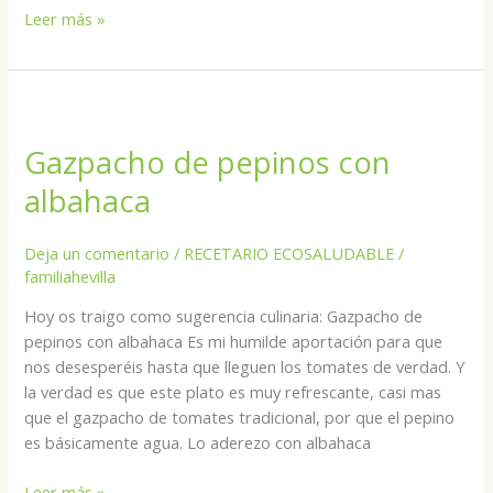
Leer más »
Gazpacho
de
Gazpacho de pepinos con
pepinos
con
albahaca
albahaca
Deja un comentario
/
RECETARIO ECOSALUDABLE
/
familiahevilla
Hoy os traigo como sugerencia culinaria: Gazpacho de
pepinos con albahaca Es mi humilde aportación para que
nos desesperéis hasta que lleguen los tomates de verdad. Y
la verdad es que este plato es muy refrescante, casi mas
que el gazpacho de tomates tradicional, por que el pepino
es básicamente agua. Lo aderezo con albahaca
Leer más »