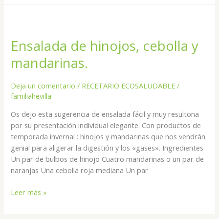
Ensalada
de
Ensalada de hinojos, cebolla y
hinojos,
cebolla
mandarinas.
y
mandarinas.
Deja un comentario
/
RECETARIO ECOSALUDABLE
/
familiahevilla
Os dejo esta sugerencia de ensalada fácil y muy resultona
por su presentación individual elegante. Con productos de
temporada invernal : hinojos y mandarinas que nos vendrán
genial para aligerar la digestión y los «gases». Ingredientes
Un par de bulbos de hinojo Cuatro mandarinas o un par de
naranjas Una cebolla roja mediana Un par
Leer más »