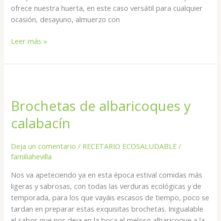
ofrece nuestra huerta, en este caso versátil para cualquier
ocasión, desayuno, almuerzo con
Leer más »
Brochetas
de
Brochetas de albaricoques y
albaricoques
y
calabacín
calabacín
Deja un comentario
/
RECETARIO ECOSALUDABLE
/
familiahevilla
Nos va apeteciendo ya en esta época estival comidas más
ligeras y sabrosas, con todas las verduras ecológicas y de
temporada, para los que vayáis escasos de tiempo, poco se
tardan en preparar estas exquisitas brochetas. Inigualable
el sabor que nos deja en la boca el meloso albaricoque a la