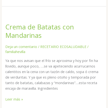
Crema
de
Crema de Batatas con
Batatas
con
Mandarinas
Mandarinas
Deja un comentario
/
RECETARIO ECOSALUDABLE
/
familiahevilla
Ya que nos avisan que el frío se aproxima y hoy por fin ha
llovido, aunque poco, ….se va apeteciendo acurrucarnos
calentitos en la cena con un tazón de caldo, sopa ó crema
de verduritas. Y ya que es pleno otoño y temporada por
tanto de batatas, calabazas y “mondarinas”….esta receta
encaja de maravilla. Ingredientes
Leer más »