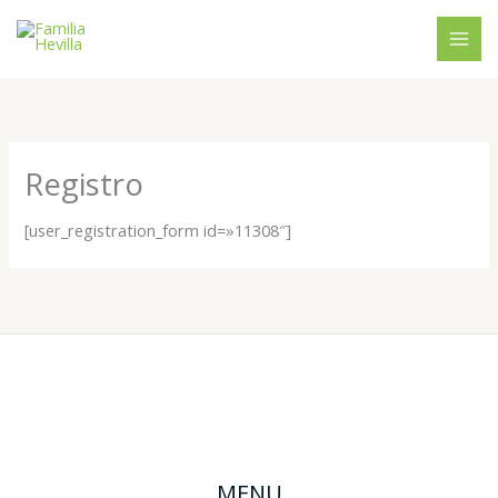
Ir
al
contenido
Registro
[user_registration_form id=»11308″]
MENU