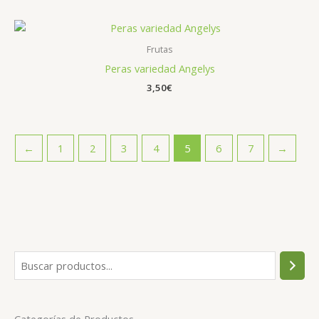
Frutas
Peras variedad Angelys
3,50
€
←
1
2
3
4
5
6
7
→
Categorías de Productos