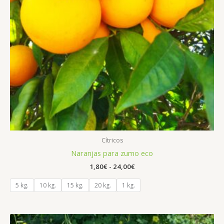
Cítricos
Naranjas para zumo eco
1,80
€
-
24,00
€
5 kg.
10 kg.
15 kg.
20 kg.
1 kg.