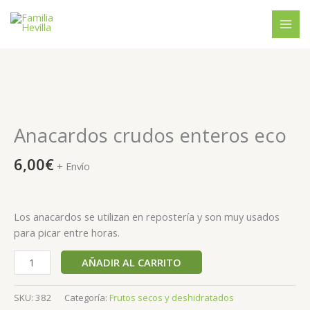
Ir
al
contenido
Anacardos
crudos
enteros
Anacardos crudos enteros eco
eco
cantidad
6,00
€
+ Envío
Los anacardos se utilizan en repostería y son muy usados
para picar entre horas.
AÑADIR AL CARRITO
SKU:
382
Categoría:
Frutos secos y deshidratados