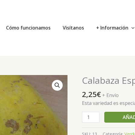
Cómo funcionamos
Visítanos
+ Información
Calabaza Es
Calabaza
Espagueti
2,25
€
eco
+ Envío
cantidad
Esta variedad es especi
AÑAD
SKU:
13
Categoría:
Verd