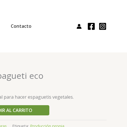
Contacto
pagueti eco
al para hacer espaguetis vegetales.
IR AL CARRITO
uras
Etiqueta:
Producción propia