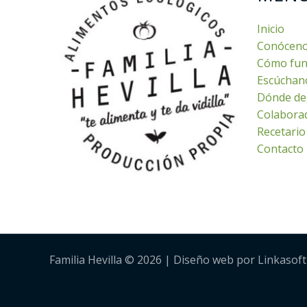
Inicio
Conócen
Cómo fun
Escúchan
Dónde de
Colabora
Recetario
Contacto
Familia Hevilla © 2026 | Diseño web por Linkasoft