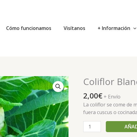
Cómo funcionamos
Visítanos
+ Información
Coliflor Bla
Coliflor
Blanca
2,00
€
eco
+ Envío
cantidad
La coliflor se come de
fuera cuscus o cocinada
AÑAD