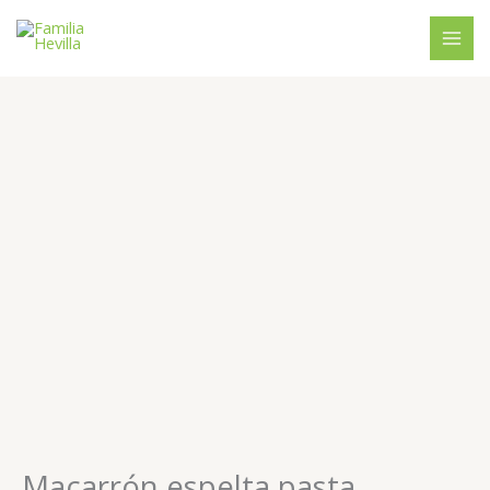
Ir
al
contenido
Macarrón
espelta
pasta
integral
“Spiga
Negra”
eco
cantidad
Macarrón espelta pasta