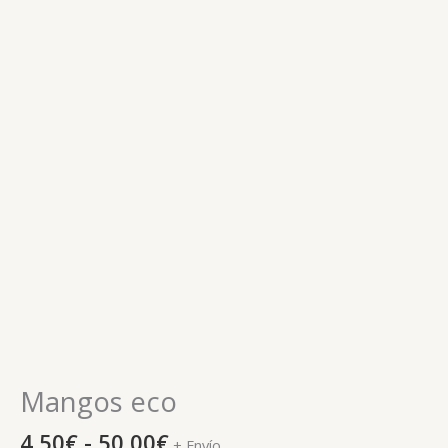
Mangos eco
4,50
€
-
50,00
€
+ Envío