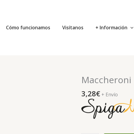
Cómo funcionamos
Visítanos
+ Información
Maccheroni 
Maccheroni
simple
3,28
€
trigo
+ Envío
duro
eco
cantidad