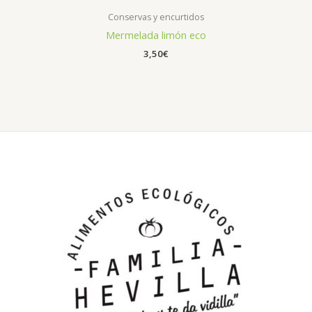
Conservas y encurtidos
Mermelada limón eco
3,50
€