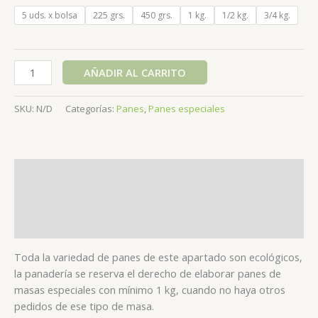
5 uds. x bolsa
225 grs.
450 grs.
1 kg.
1/2 kg.
3/4 kg.
AÑADIR AL CARRITO
SKU:
N/D
Categorías:
Panes
,
Panes especiales
Descripción
Información adicional
Valoraciones (0)
Toda la variedad de panes de este apartado son ecológicos,
la panadería se reserva el derecho de elaborar panes de
masas especiales con mínimo 1 kg, cuando no haya otros
pedidos de ese tipo de masa.