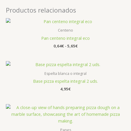
Productos relacionados
Rango
de
precios:
Centeno
desde
Pan centeno integral eco
0,64€
hasta
0,64
€
-
5,65
€
5,65€
Espelta blanca o integral
Base pizza espelta integral 2 uds.
4,95
€
Panes