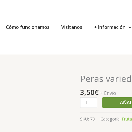
Cómo funcionamos
Visítanos
+ Información
Peras varied
Peras
variedad
3,50
€
Ercolina
+ Envío
cantidad
AÑAD
SKU:
79
Categoría:
Fruta