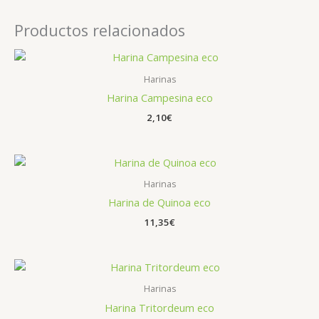
Productos relacionados
Harinas
Harina Campesina eco
2,10
€
Harinas
Harina de Quinoa eco
11,35
€
Rango
de
precios:
Harinas
desde
Harina Tritordeum eco
3,10€