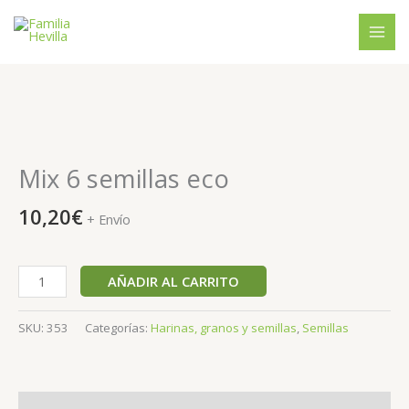
Ir
al
contenido
Mix
6
semillas
Mix 6 semillas eco
eco
cantidad
10,20
€
+ Envío
AÑADIR AL CARRITO
SKU:
353
Categorías:
Harinas, granos y semillas
,
Semillas
Descripción