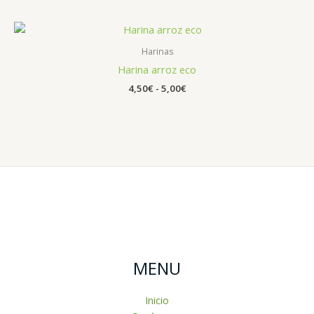
Rango
de
precios:
Harinas
desde
Harina arroz eco
4,50€
hasta
4,50
€
-
5,00
€
5,00€
MENU
Inicio