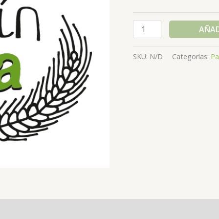
AÑAD
SKU:
N/D
Categorías:
Pa
es (0)