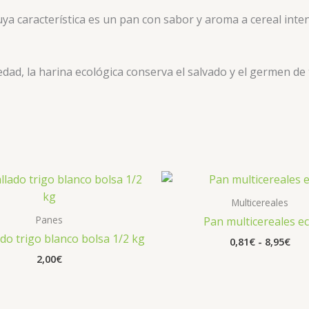
uya característica es un pan con sabor y aroma a cereal inten
dad, la harina ecológica conserva el salvado y el germen de 
Ran
de
prec
Multicereales
des
Panes
Pan multicereales e
0,8
ado trigo blanco bolsa 1/2 kg
has
0,81
€
-
8,95
€
8,9
2,00
€