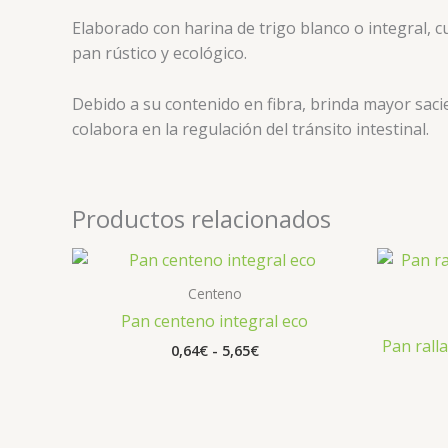
Elaborado con harina de trigo blanco o integral, c
pan rústico y ecológico.
Debido a su contenido en fibra, brinda mayor sacie
colabora en la regulación del tránsito intestinal.
Productos relacionados
Rango
de
precios:
Centeno
desde
Pan centeno integral eco
0,64€
Pan rall
hasta
0,64
€
-
5,65
€
5,65€