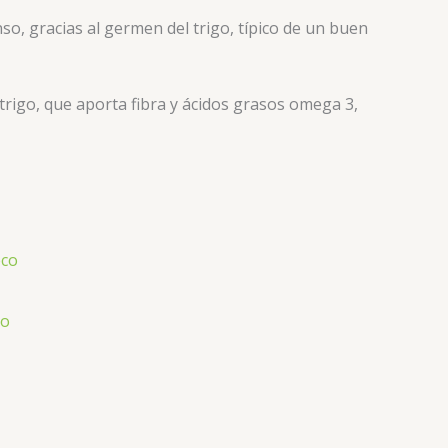
so, gracias al germen del trigo, típico de un buen
trigo, que aporta fibra y ácidos grasos omega 3,
go
ios:
de
co
1€
ta
5€