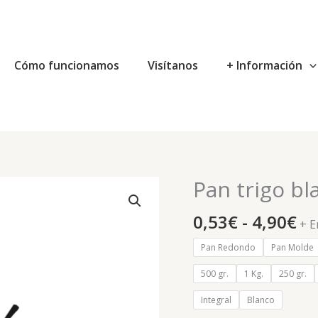
Cómo funcionamos
Visítanos
+ Información
Ra
Pan trigo bl
Pan
de
trigo
pr
0,53
€
-
4,90
€
blanco
+ E
de
o
Pan Redondo
Pan Molde
0,
integral
ha
eco
500 gr.
1 Kg.
250 gr.
4,
cantidad
Integral
Blanco