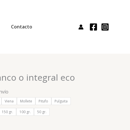
Contacto
ngo
anco o integral eco
ecios:
nvío
sde
Viena
Mollete
Pitufo
Pulguita
53€
sta
150 gr.
100 gr.
50 gr.
90€