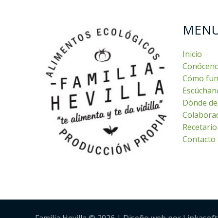
MEN
Inicio
Conócen
Cómo fun
Escúchan
Dónde de
Colabora
Recetario
Contacto
Familia Hevilla © 2026 | Diseño web por Linkasoft