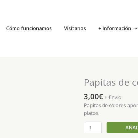
Cómo funcionamos
Visítanos
+ Información
Papitas de c
Papitas
de
3,00
€
colores
+ Envío
eco
Papitas de colores apo
cantidad
platos.
AÑAD