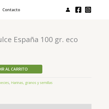
Contacto
lce España 100 gr. eco
IR AL CARRITO
pecies
,
Harinas, granos y semillas