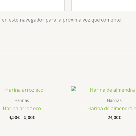
 en este navegador para la próxima vez que comente.
Rango
de
precios:
Harinas
Harinas
desde
Harina arroz eco
Harina de almendra 
4,50€
hasta
4,50
€
-
5,00
€
24,00
€
5,00€