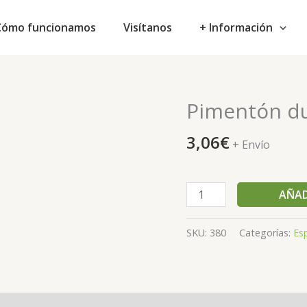
Cómo funcionamos
Visítanos
+ Información
Pimentón du
Pimentón
dulce
3,06
€
España
+ Envío
100
gr.
eco
AÑAD
cantidad
SKU:
380
Categorías:
Es