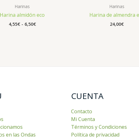
precios:
Harinas
Harinas
desde
Harina almidón eco
Harina de almendra 
4,55€
hasta
4,55
€
-
6,50
€
24,00
€
6,50€
U
CUENTA
Contacto
os
Mi Cuenta
cionamos
Términos y Condiciones
os en las Ondas
Política de privacidad