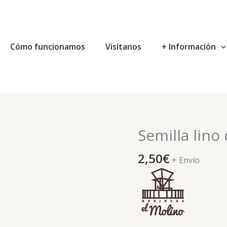
Cómo funcionamos
Visítanos
+ Información
Semilla lino
Semilla
lino
2,50
€
dorado
+ Envío
eco
cantidad