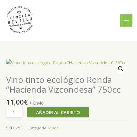
Ir
al
contenido
Vino
tinto
ecológico
Vino tinto ecológico Ronda
Ronda
“Hacienda Vizcondesa” 750cc
“Hacienda
Vizcondesa”
11,00
€
+ Envío
750cc
cantidad
AÑADIR AL CARRITO
SKU:
253
Categoría:
Vinos