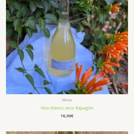
Vinos
Vino blanco seco Rapagón
16,00
€