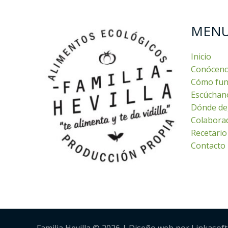
MEN
Inicio
Conócen
Cómo fun
Escúchan
Dónde de
Colabora
Recetario
Contacto
Familia Hevilla © 2026 | Diseño web por Linkasoft