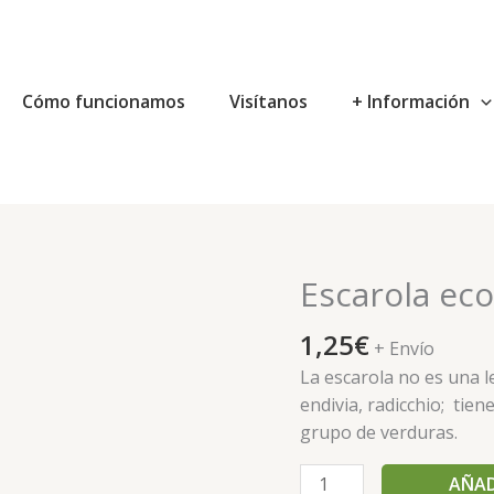
Cómo funcionamos
Visítanos
+ Información
Escarola eco
Escarola
eco
1,25
€
cantidad
+ Envío
La escarola no es una l
endivia, radicchio; tie
grupo de verduras.
AÑAD