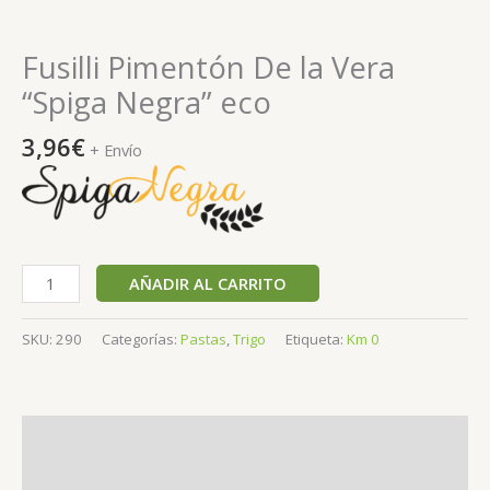
Fusilli Pimentón De la Vera
“Spiga Negra” eco
3,96
€
+ Envío
AÑADIR AL CARRITO
SKU:
290
Categorías:
Pastas
,
Trigo
Etiqueta:
Km 0
Descripción
Valoraciones (0)