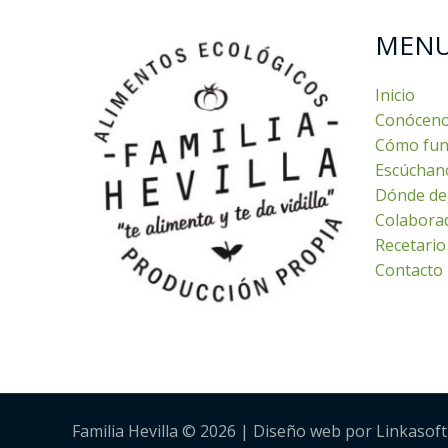
MEN
Inicio
Conócen
Cómo fun
Escúchan
Dónde de
Colabora
Recetario
Contacto
Familia Hevilla © 2026 | Diseño web por Linkasoft