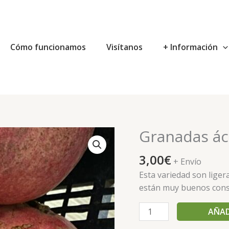
Cómo funcionamos
Visítanos
+ Información
Granadas ác
Granadas
ácidas
3,00
€
rojas
+ Envío
Wonderfu
Esta variedad son lige
eco
están muy buenos cons
cantidad
AÑAD