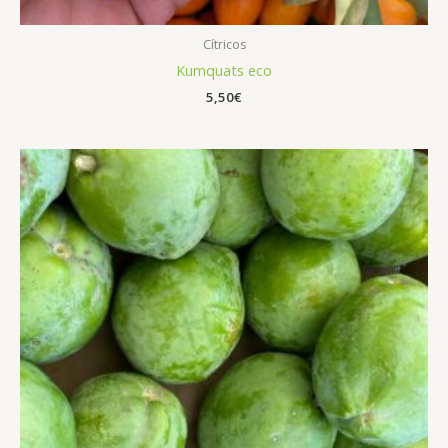
Cítricos
Kumquats eco
5,50
€