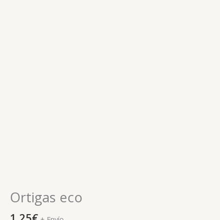
Ortigas eco
1,25
€
+ Envío