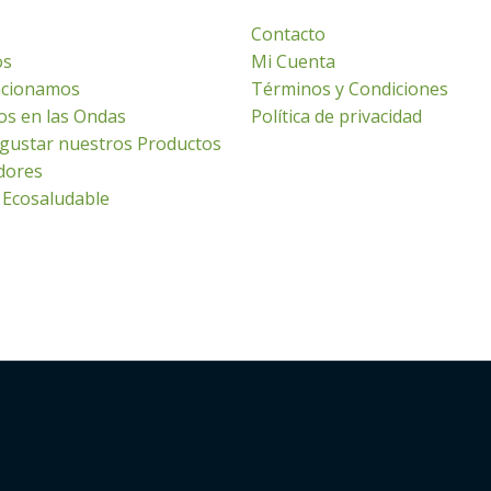
Contacto
os
Mi Cuenta
cionamos
Términos y Condiciones
os en las Ondas
Política de privacidad
gustar nuestros Productos
dores
 Ecosaludable