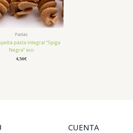
Pastas
espelta pasta integral “Spiga
Negra” eco
4,56
€
U
CUENTA