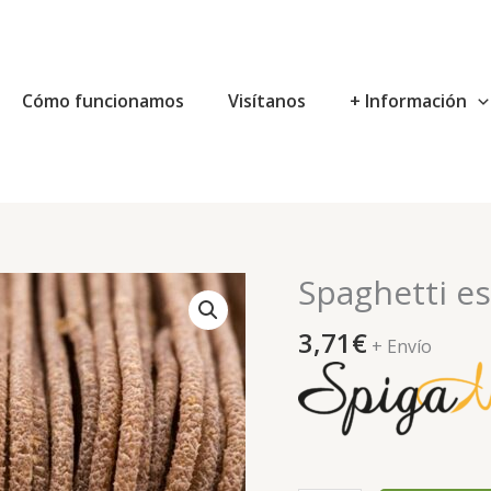
Cómo funcionamos
Visítanos
+ Información
Spaghetti es
Spaghetti
espelta
3,71
€
pasta
+ Envío
integral
eco
cantidad