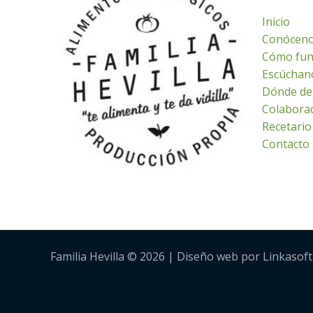
Inicio
Conócen
Cómo fun
Escúchan
Dónde de
Colabora
Recetario
Contacto
Familia Hevilla © 2026 | Diseño web por Linkasoft