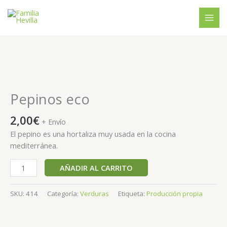
Ir
al
contenido
Pepinos
eco
cantidad
Pepinos eco
2,00
€
+ Envío
El pepino es una hortaliza muy usada en la cocina
mediterránea.
AÑADIR AL CARRITO
SKU:
414
Categoría:
Verduras
Etiqueta:
Producción propia