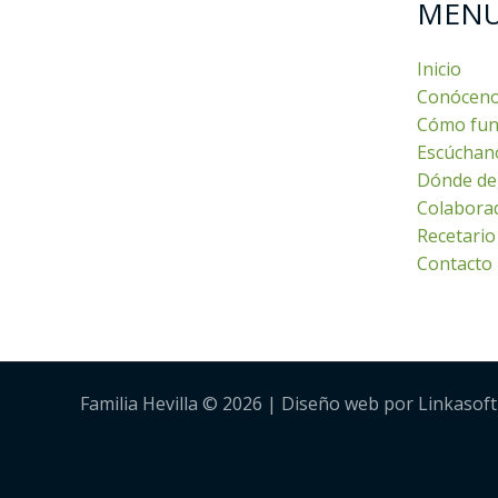
MEN
Inicio
Conócen
Cómo fun
Escúchan
Dónde de
Colabora
Recetario
Contacto
Familia Hevilla © 2026 | Diseño web por Linkasoft