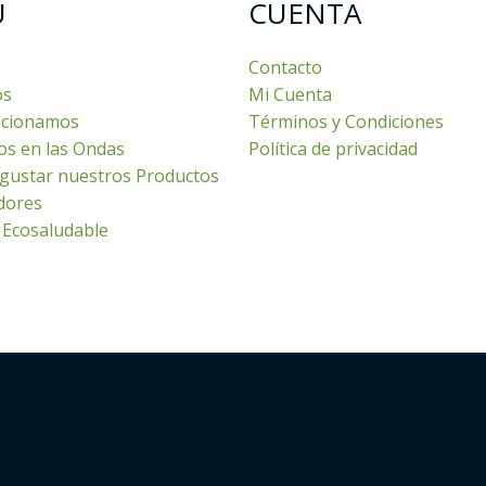
U
CUENTA
Contacto
os
Mi Cuenta
cionamos
Términos y Condiciones
os en las Ondas
Política de privacidad
gustar nuestros Productos
dores
 Ecosaludable