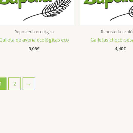
Repostería ecológica
Repostería ecoló
Galleta de avena ecológicas eco
Galletas choco-sé
5,05
€
4,40
€
1
2
→