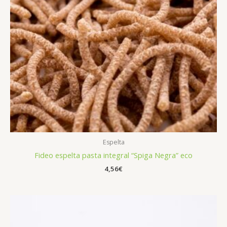
Espelta
Fideo espelta pasta integral “Spiga Negra” eco
4,56
€